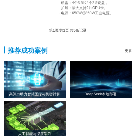
- 硬盘：4个3.5和4个2.5硬盘 。
- 扩展：最大支持2片GPU卡。
- 电源：650W或850W工业电源。
第
1
页/共
1
页 共
5
条记录
推荐成功案例
更多
高算力助力智慧医疗与机密计算
DeepSeek本地部署
Intel SGX是基于CPU的新一代硬
在数字化转型的浪潮中，边缘智
件安全机制。其健壮、可信且灵
能正成为推动工业物联网领域发
活的安全功能，结合硬件扩展的
展的重要力量。作为全球范围的
性能保证，为这项技术开辟了广
工业物联网解决方案提供商，研
阔的应用空间与发展前景。目
华科技始终致力于技术创新与突
人工智能与深度学习
前，学术界和工业界已对SGX技
破，为用户带来更加高效、智能